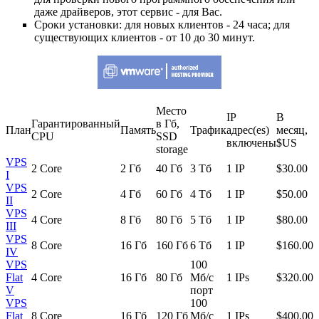
даже драйверов, этот сервис - для Вас.
Сроки установки: для новых клиентов - 24 часа; для
существующих клиентов - от 10 до 30 минут.
Место
IP
В
Гарантированный
в Гб,
План
Память
Трафик
адрес(es)
месяц,
CPU
SSD
включены
$US
storage
VPS
2 Core
2 Гб
40 Гб
3 Тб
1 IP
$
30.00
I
VPS
2 Core
4 Гб
60 Гб
4 Тб
1 IP
$
50.00
II
VPS
4 Core
8 Гб
80 Гб
5 Тб
1 IP
$
80.00
III
VPS
8 Core
16 Гб
160 Гб
6 Тб
1 IP
$
160.00
IV
VPS
100
Flat
4 Core
16 Гб
80 Гб
Мб/с
1 IPs
$
320.00
V
порт
VPS
100
Flat
8 Core
16 Гб
120 Гб
Мб/с
1 IPs
$
400.00