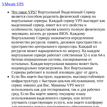
VMware VPS
Что такое VPS?
Виртуальный Выделенный
C
ервер
является способом разделить физический сервер на
виртуальные серверы. Каждый сервер
VPS
выглядит как
выделенный сервер, имеет все его свойства и
особенности, предоставляя клиент
y
полную физическую
эмуляцию, вплоть до уровня
BIOS
. Каждому
Виртуальному Серверу назначается определенное
количество ресурсов: память, дисковое пространство и
пространство центральн
o
г
o
процессор
a
. Каждый из
ресурсов может варьироваться по запросу. На каждом
виртуальном сервере работает собственная 32-
x
или 64-
x
битная операционная система, изолированная от
остальных. Каждая виртуальная машина может быть
индивидуально перезагружена. Все Виртуальные
Серверы работают в полной изоляции друг от друга.
Если Вы ищете быструю, надежную, высокоустойчивую
инфраструктуру с быстрым циклом обслуживания, этот
сервис именно для Вас. Машины VPS могут
использовать как для тестирования, так и для рабочих
сред. Если Вы ищете замену текущему плану
использования выделенного сервера, или хотите
улучшить существующие услуги, или ищeте платформу
для проверки нового программного обеспечения или